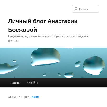
Поис
Личный блог Анастасии
Боежовой
Похудение, здоровое питание и образ жизни, сыроедение,
фитнес.
Главное меню
Главная
О сайте
Перейти к основному содержимому
Перейти к дополнительному содержимому
Nasti
АРХИВ АВТОРА: