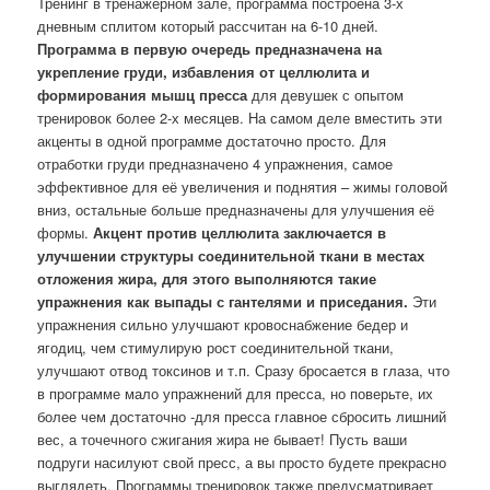
Тренинг в тренажерном зале, программа построена 3-х
дневным сплитом который рассчитан на 6-10 дней.
Программа в первую очередь предназначена на
укрепление груди, избавления от целлюлита и
формирования мышц пресса
для девушек с опытом
тренировок более 2-х месяцев. На самом деле вместить эти
акценты в одной программе достаточно просто. Для
отработки груди предназначено 4 упражнения, самое
эффективное для её увеличения и поднятия – жимы головой
вниз, остальные больше предназначены для улучшения её
формы.
Акцент против целлюлита заключается в
улучшении структуры соединительной ткани в местах
отложения жира, для этого выполняются такие
упражнения как выпады с гантелями и приседания.
Эти
упражнения сильно улучшают кровоснабжение бедер и
ягодиц, чем стимулирую рост соединительной ткани,
улучшают отвод токсинов и т.п. Сразу бросается в глаза, что
в программе мало упражнений для пресса, но поверьте, их
более чем достаточно -для пресса главное сбросить лишний
вес, а точечного сжигания жира не бывает! Пусть ваши
подруги насилуют свой пресс, а вы просто будете прекрасно
выглядеть. Программы тренировок также предусматривает