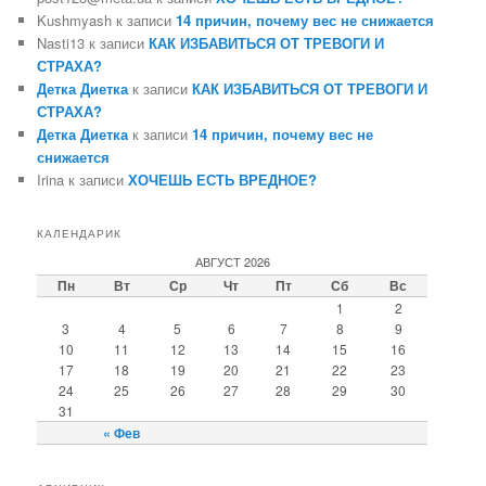
Kushmyash к записи
14 причин, почему вес не снижается
Nasti13 к записи
КАК ИЗБАВИТЬСЯ ОТ ТРЕВОГИ И
СТРАХА?
Детка Диетка
к записи
КАК ИЗБАВИТЬСЯ ОТ ТРЕВОГИ И
СТРАХА?
Детка Диетка
к записи
14 причин, почему вес не
снижается
Irina к записи
ХОЧЕШЬ ЕСТЬ ВРЕДНОЕ?
КАЛЕНДАРИК
АВГУСТ 2026
Пн
Вт
Ср
Чт
Пт
Сб
Вс
1
2
3
4
5
6
7
8
9
10
11
12
13
14
15
16
17
18
19
20
21
22
23
24
25
26
27
28
29
30
31
« Фев