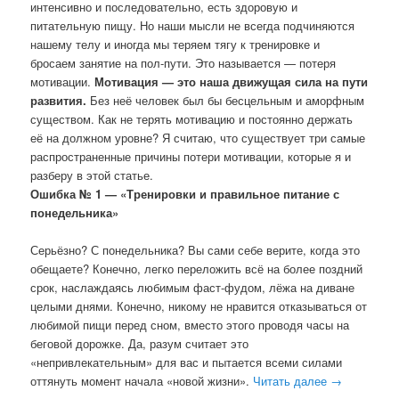
интенсивно и последовательно, есть здоровую и
питательную пищу. Но наши мысли не всегда подчиняются
нашему телу и иногда мы теряем тягу к тренировке и
бросаем занятие на пол-пути. Это называется — потеря
мотивации.
Мотивация — это наша движущая сила на пути
развития.
Без неё человек был бы бесцельным и аморфным
существом. Как не терять мотивацию и постоянно держать
её на должном уровне? Я считаю, что существует три самые
распространенные причины потери мотивации, которые я и
разберу в этой статье.
Ошибка № 1 — «Тренировки и правильное питание с
понедельника»
Серьёзно? С понедельника? Вы сами себе верите, когда это
обещаете? Конечно, легко переложить всё на более поздний
срок, наслаждаясь любимым фаст-фудом, лёжа на диване
целыми днями. Конечно, никому не нравится отказываться от
любимой пищи перед сном, вместо этого проводя часы на
беговой дорожке. Да, разум считает это
«непривлекательным» для вас и пытается всеми силами
оттянуть момент начала «новой жизни».
Читать далее
→