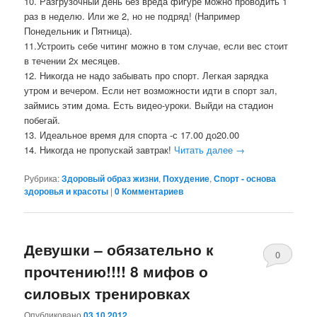
10. Разгрузочный день без вреда фигуре можно проводить 1
раз в неделю. Или же 2, но не подряд! (Например
Понедельник и Пятница).
11.Устроить себе читинг можно в том случае, если вес стоит
в течении 2х месяцев.
12. Никогда не надо забывать про спорт. Легкая зарядка
утром и вечером. Если нет возможности идти в спорт зал,
займись этим дома. Есть видео-уроки. Выйди на стадион
побегай.
13. Идеальное время для спорта -с 17.00 до20.00
14. Никогда не пропускай завтрак!
Читать далее
→
Рубрика:
Здоровый образ жизни
,
Похудение
,
Спорт - основа
здоровья и красоты
|
0 Комментариев
Девушки – обязательно к
0
прочтению!!!! 8 мифов о
Комментари
силовых тренировках
Опубликовано
03.10.2012