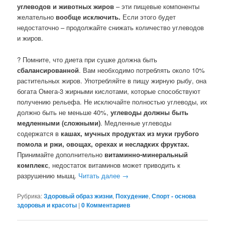
углеводов и животных жиров
– эти пищевые компоненты
желательно
вообще исключить.
Если этого будет
недостаточно – продолжайте снижать количество углеводов
и жиров.
? Помните, что диета при сушке должна быть
сбалансированной
. Вам необходимо потреблять около 10%
растительных жиров. Употребляйте в пищу жирную рыбу, она
богата Омега-3 жирными кислотами, которые способствуют
получению рельефа. Не исключайте полностью углеводы, их
должно быть не меньше 40%,
углеводы должны быть
медленными (сложными)
. Медленные углеводы
содержатся в
кашах, мучных продуктах из муки грубого
помола и ржи, овощах, орехах и несладких фруктах.
Принимайте дополнительно
витаминно-минеральный
комплекс
, недостаток витаминов может приводить к
разрушению мышц.
Читать далее
→
Рубрика:
Здоровый образ жизни
,
Похудение
,
Спорт - основа
здоровья и красоты
|
0 Комментариев