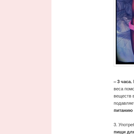
– 3 часа.
веса помо
веществ в
подавляет
питанию 
3. Употр
пищи для