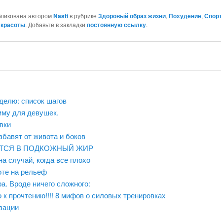
бликована автором
Nasti
в рубрике
Здоровый образ жизни
,
Похудение
,
Спорт
 красоты
. Добавьте в закладки
постоянную ссылку
.
еделю: список шагов
мму для девушек.
вки
збавят от живота и боков
ЕТСЯ В ПОДКОЖНЫЙ ЖИР
а случай, когда все плохо
оте на рельеф
а. Вроде ничего сложного:
 к прочтению!!!! 8 мифов о силовых тренировках
вации