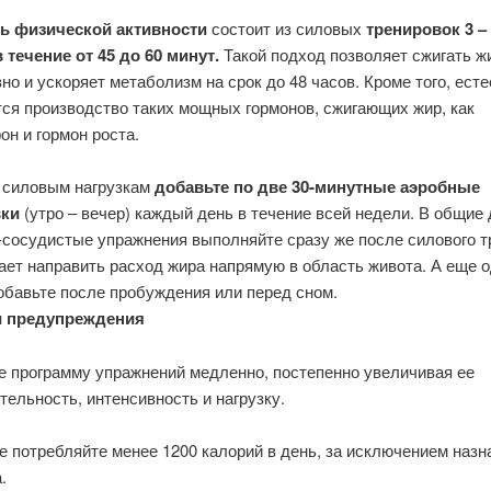
ь физической активности
состоит из силовых
тренировок 3 – 
 течение от 45 до 60 минут.
Такой подход позволяет сжигать ж
о и ускоряет метаболизм на срок до 48 часов. Кроме того, ест
ся производство таких мощных гормонов, сжигающих жир, как
он и гормон роста.
к силовым нагрузкам
добавьте по две 30-минутные аэробные
вки
(утро – вечер) каждый день в течение всей недели. В общие 
-сосудистые упражнения выполняйте сразу же после силового т
ает направить расход жира напрямую в область живота. А еще 
обавьте после пробуждения или перед сном.
и предупреждения
е программу упражнений медленно, постепенно увеличивая ее
ельность, интенсивность и нагрузку.
е потребляйте менее 1200 калорий в день, за исключением назн
.