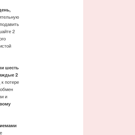
день,
ительную
 подавить
шайте 2
ого
чистой
ли шесть
аждые 2
 к потере
 обмен
ви и
овому
риемами
е