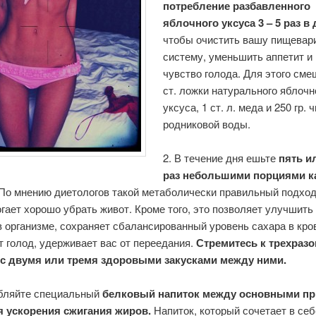
потребление разбавленного
яблочного уксуса 3 – 5 раз в 
чтобы очистить вашу пищевар
систему, уменьшить аппетит и
чувство голода. Для этого сме
ст. ложки натурального яблочн
уксуса, 1 ст. л. меда и 250 гр. 
родниковой воды.
2. В течение дня ешьте
пять и
раз небольшими порциями к
По мнению диетологов такой метаболически правильный подход
гает хорошо убрать живот. Кроме того, это позволяет улучшить
 организме, сохраняет сбалансированный уровень сахара в кро
 голод, удерживает вас от переедания.
Стремитесь к трехраз
с двумя или тремя здоровыми закусками между ними.
ебляйте специальный
белковый напиток между основными п
 ускорения сжигания жиров.
Напиток, который сочетает в себ