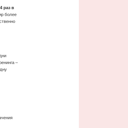
4 раз в
ир более
ественно
дни
ренинга –
одну
ачения