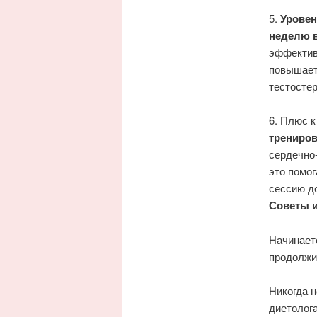
5.
Уровен
неделю в
эффективн
повышает
тестостер
6. Плюс 
трениро
сердечно
это помог
сессию д
Советы 
Начинает
продолжит
Никогда н
диетолога