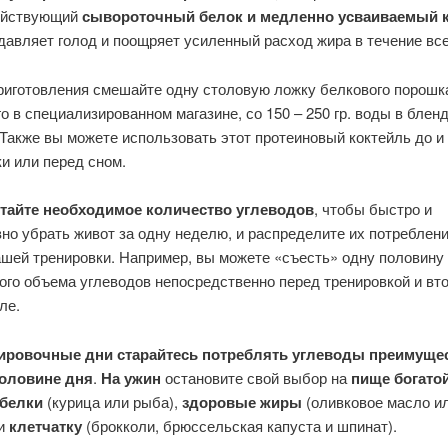
ействующий
сывороточный белок и медленно усваиваемый к
авляет голод и поощряет усиленный расход жира в течение все
приготовления смешайте одну столовую ложку белкового порошк
о в специализированном магазине, со 150 – 250 гр. воды в блен
Также вы можете использовать этот протеиновый коктейль до и
и или перед сном.
тайте необходимое количество углеводов
, чтобы быстро и
о убрать живот за одну неделю, и распределите их потреблени
ашей тренировки. Например, вы можете «съесть» одну половину
ого объема углеводов непосредственно перед тренировкой и вт
ле.
ировочные дни старайтесь потреблять углеводы преимуще
оловине дня
.
На ужин
остановите свой выбор на
пище богатой
 белки
(курица или рыба),
здоровые жиры
(оливковое масло и
 и
клетчатку
(брокколи, брюссельская капуста и шпинат).