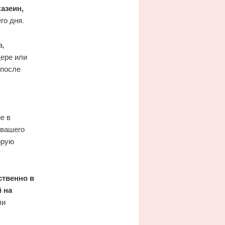
азеин,
го дня.
а,
дере или
 после
е в
 вашего
орую
ственно в
 на
ли