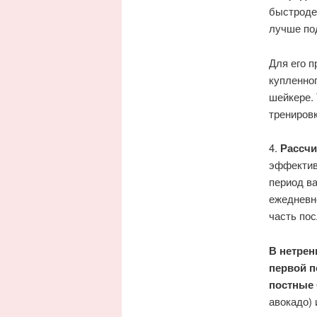
быстрод
лучше под
Для его 
купленног
шейкере. 
тренировк
4.
Рассчи
эффективн
период в
ежедневн
часть пос
В нетрен
первой п
постные
авокадо)