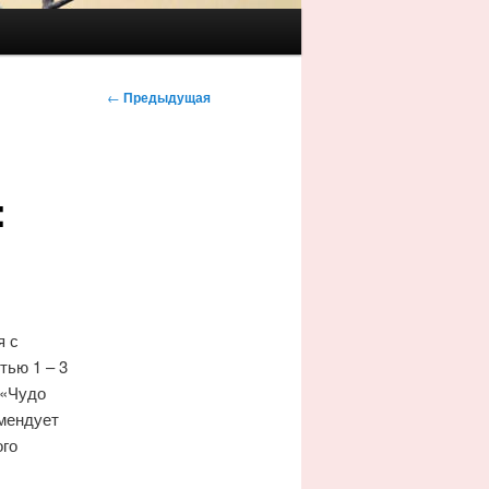
←
Предыдущая
:
я с
тью 1 – 3
 «Чудо
омендует
ого