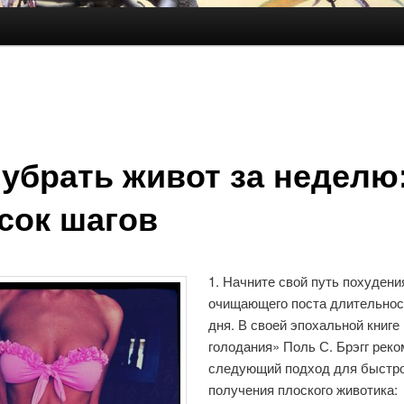
держимому
ому содержимому
аписям
 убрать живот за неделю
сок шагов
1. Начните свой путь похудени
очищающего поста длительнос
дня. В своей эпохальной книге
голодания» Поль С. Брэгг рек
следующий подход для быстр
получения плоского животика: