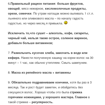
6
.Правильный рацион питания
:
больше фруктов,
овощей
, мясо нежирное,
кисломолочные продукты,
орехи, семечки
. По утрам натощак можно выпивать 1 ст.л.
льняного или оливкового масла – по началу гадость
гадостью, но через месяц я привыкла.
Исключить то,что сушит – алкоголь, кофе, сигареты,
черный чай, нельзя также острое, соленое жареное,
добавьте больше витаминов;
7.
Размельчить кусочек хлеба, замочить в воде или
кефире.
Нанести полученную кашицу на корни волос на 30
минут – 1 час, как обычно утепляем. Смыть шампунем.
8.
Маска из репейного масла + витамины
9.
Обязательно подравниваем кончики,
хотя бы раз в 3
месяца. Так и рост будет заметен, и обойдетесь без
секущихся волос. Хорошо чтобы это была
стрижка
горячими ножницами, у хорошего мастера. Главное
в
такой стрижке –
регулярность.