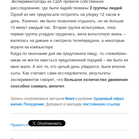
Экспериментаторы из США провели собственное
расследование, где были задействованы
2 группы людей
.
Одной из них предписали потратить на уборку 12 часов в
день.
Конечно, им было позволено отдыхать, но не больше
10 минут каждый час. Вторая группа испытуемых, пока
первая группа усердно трудилась, вела вольготную жизнь –
валялась на диване и смотрела телепередачи, а некоторые
играли на компьютере.
Когда по окончании дня им предложили пищу, то «лежебоки»
никак не могли наесться предложенной порцией – им было ее
явно мало. А вот те, кто целый день убирался, были вполне
сыты. Как считают сами исследователи, результаты
экспериментов говорят, что
большое количество движения
способно снижать аппетит
.
Запись опубликована автором
Nasti
в рубрике
Здоровый образ
жизни
,
Похудение
. Добавьте в закладки
постоянную ссылку
.
Нравится