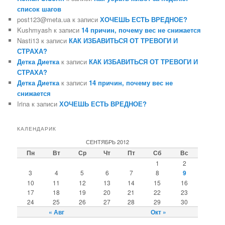
список шагов
post123@meta.ua к записи
ХОЧЕШЬ ЕСТЬ ВРЕДНОЕ?
Kushmyash к записи
14 причин, почему вес не снижается
Nasti13 к записи
КАК ИЗБАВИТЬСЯ ОТ ТРЕВОГИ И
СТРАХА?
Детка Диетка
к записи
КАК ИЗБАВИТЬСЯ ОТ ТРЕВОГИ И
СТРАХА?
Детка Диетка
к записи
14 причин, почему вес не
снижается
Irina к записи
ХОЧЕШЬ ЕСТЬ ВРЕДНОЕ?
КАЛЕНДАРИК
СЕНТЯБРЬ 2012
Пн
Вт
Ср
Чт
Пт
Сб
Вс
1
2
3
4
5
6
7
8
9
10
11
12
13
14
15
16
17
18
19
20
21
22
23
24
25
26
27
28
29
30
« Авг
Окт »