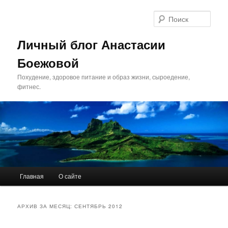
Поис
Личный блог Анастасии
Боежовой
Похудение, здоровое питание и образ жизни, сыроедение,
фитнес.
Главное меню
Главная
О сайте
Перейти к основному содержимому
Перейти к дополнительному содержимому
АРХИВ ЗА МЕСЯЦ:
СЕНТЯБРЬ 2012