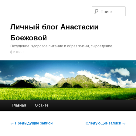
Поис
Личный блог Анастасии
Боежовой
Похудение, здоровое питание и образ жизни, сыроедение,
фитнес.
Главное меню
Главная
О сайте
Перейти к основному содержимому
Перейти к дополнительному содержимому
Навигация по записям
←
Предыдущие записи
Следующие записи
→