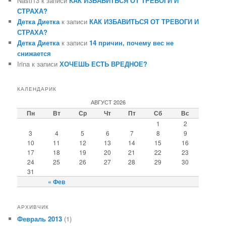
Nasti13 к записи
КАК ИЗБАВИТЬСЯ ОТ ТРЕВОГИ И
СТРАХА?
Детка Диетка
к записи
КАК ИЗБАВИТЬСЯ ОТ ТРЕВОГИ И
СТРАХА?
Детка Диетка
к записи
14 причин, почему вес не
снижается
Irina к записи
ХОЧЕШЬ ЕСТЬ ВРЕДНОЕ?
КАЛЕНДАРИК
АВГУСТ 2026
Пн
Вт
Ср
Чт
Пт
Сб
Вс
1
2
3
4
5
6
7
8
9
10
11
12
13
14
15
16
17
18
19
20
21
22
23
24
25
26
27
28
29
30
31
« Фев
АРХИВЧИК
Февраль 2013
(1)