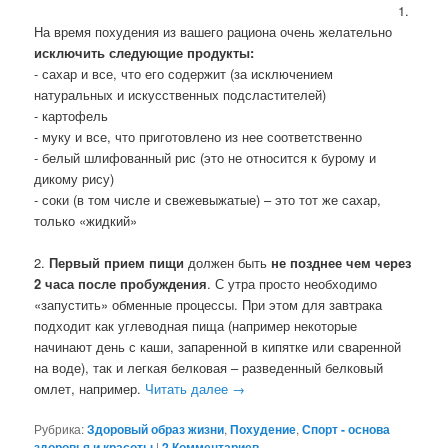
1.
На время похудения из вашего рациона очень желательно
исключить следующие продукты:
- сахар и все, что его содержит (за исключением
натуральных и искусственных подсластителей)
- картофель
- муку и все, что приготовлено из нее соответственно
- белый шлифованный рис (это не относится к бурому и
дикому рису)
- соки (в том числе и свежевыжатые) – это тот же сахар,
только «жидкий»
2.
Первый прием пищи
должен быть
не позднее чем через
2 часа после пробуждения
. С утра просто необходимо
«запустить» обменные процессы. При этом для завтрака
подходит как углеводная пища (например некоторые
начинают день с каши, запаренной в кипятке или сваренной
на воде), так и легкая белковая – разведенный белковый
омлет, например.
Читать далее
→
Рубрика:
Здоровый образ жизни
,
Похудение
,
Спорт - основа
здоровья и красоты
|
2 Комментариев